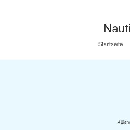
Naut
Startseite
Alljä